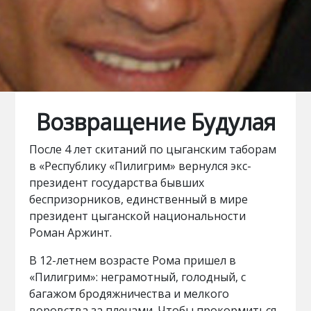
Возвращение Будулая
После 4 лет скитаний по цыганским таборам
в «Республику «Пилигрим» вернулся экс-
президент государства бывших
беспризорников, единственный в мире
президент цыганской национальности
Роман Аржинт.
В 12-летнем возрасте Рома пришел в
«Пилигрим»: неграмотный, голодный, с
багажом бродяжничества и мелкого
воровства за плечами. Чтобы прокормиться