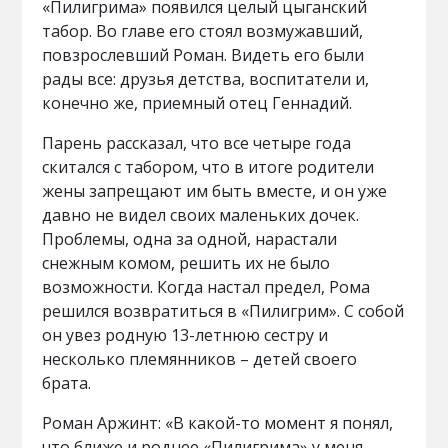
«Пилигрима» появился целый цыганский
табор. Во главе его стоял возмужавший,
повзрослевший Роман. Видеть его были
рады все: друзья детства, воспитатели и,
конечно же, приемный отец Геннадий.
Парень рассказал, что все четыре года
скитался с табором, что в итоге родители
жены запрещают им быть вместе, и он уже
давно не видел своих маленьких дочек.
Проблемы, одна за одной, нарастали
снежным комом, решить их не было
возможности. Когда настал предел, Рома
решился возвратиться в «Пилигрим». С собой
он увез родную 13-летнюю сестру и
несколько племянников – детей своего
брата.
Роман Аржинт: «В какой-то момент я понял,
что ближе и роднее «Пилигрима» у меня