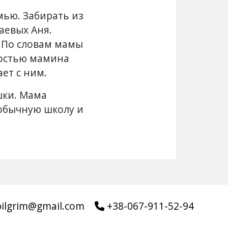
ью. Забирать из
аевых Аня.
. По словам мамы
ностью мамина
ет с ним.
шки. Мама
 обычную школу и
pilgrim@gmail.com
+38-067-911-52-94