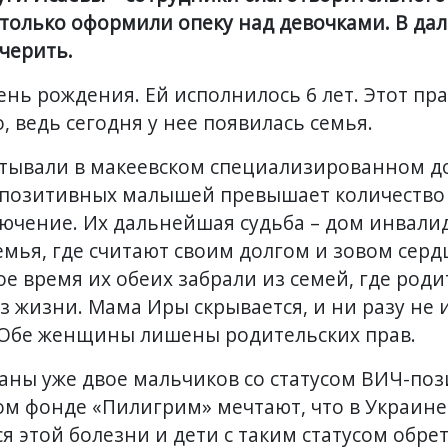
только оформили опеку над девочками. В д
черить.
ень рождения. Ей исполнилось 6 лет. Этот пр
, ведь сегодня у нее появилась семья.
итывали в макеевском специализированном д
-позитивных малышей превышает количество 
лючение. Их дальнейшая судьба – дом инвалид
семья, где считают своим долгом и зовом сер
ое время их обеих забрали из семей, где род
 жизни. Мама Иры скрывается, и ни разу не 
 Обе женщины лишены родительских прав.
ланы уже двое мальчиков со статусом ВИЧ-по
м фонде «Пилигрим» мечтают, что в Украине
я этой болезни и дети с таким статусом обрет