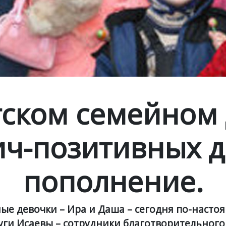
тском семейном
ич-позитивных д
пополнение.
ые девочки – Ира и Даша – сегодня по-насто
уги Исаевы – сотрудники благотворительног