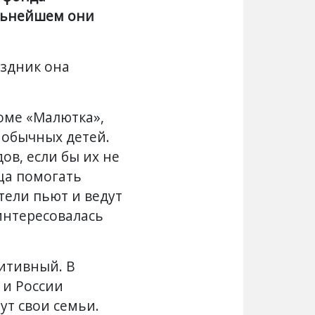
альнейшем они
аздник она
оме «Малютка»,
обычных детей.
ов, если бы их не
дца помогать
ители пьют и ведут
интересовалась
зитивный. В
 и России
ут свои семьи.