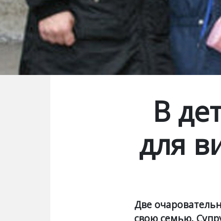
В де
для в
Две очаровательн
свою семью. Супр