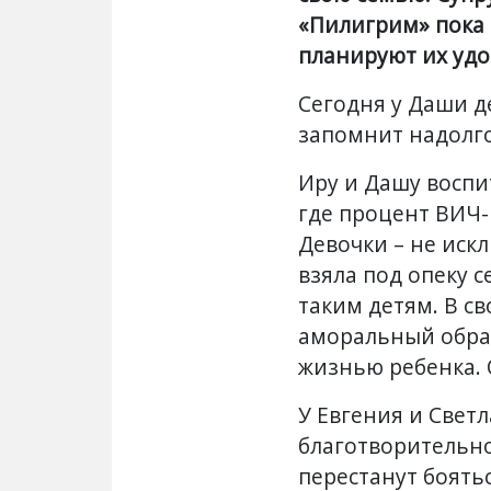
«Пилигрим» пока 
планируют их удо
Сегодня у Даши д
запомнит надолго
Иру и Дашу восп
где процент ВИЧ
Девочки – не иск
взяла под опеку 
таким детям. В св
аморальный образ
жизнью ребенка.
У Евгения и Свет
благотворительно
перестанут боятьс