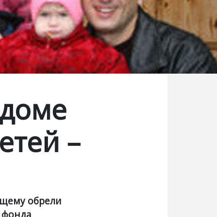
 доме
етей –
ящему обрели
о фонда