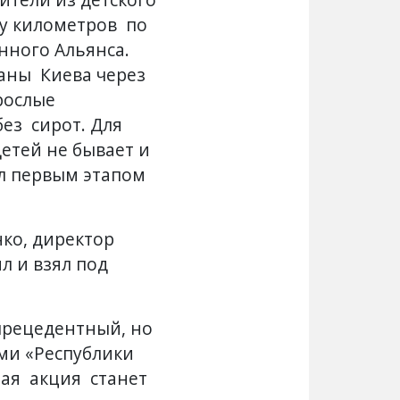
чу километров по
нного Альянса.
аны Киева через
рослые
ез сирот. Для
етей не бывает и
ал первым этапом
ко, директор
л и взял под
рецедентный, но
ми «Республики
ая акция станет