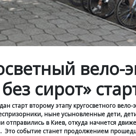
осветный вело-
без сирот» стар
дан старт второму этапу кругосветного вело-
еспризорники, ныне усыновленные дети, дет
ли отправились в Киев, откуда начнется движ
. Это
событие станет продолжением прошед