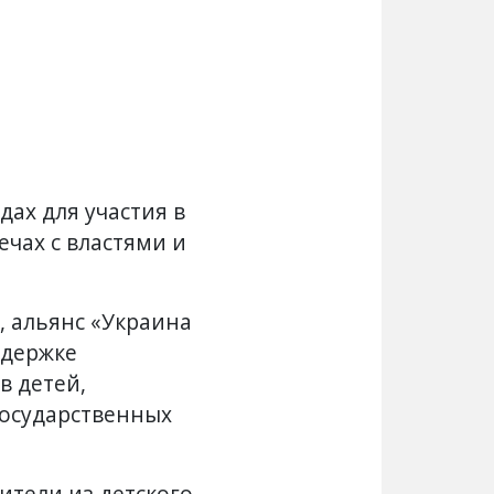
дах для участия в
чах с властями и
, альянс «Украина
ддержке
в детей,
осударственных
тели из детского