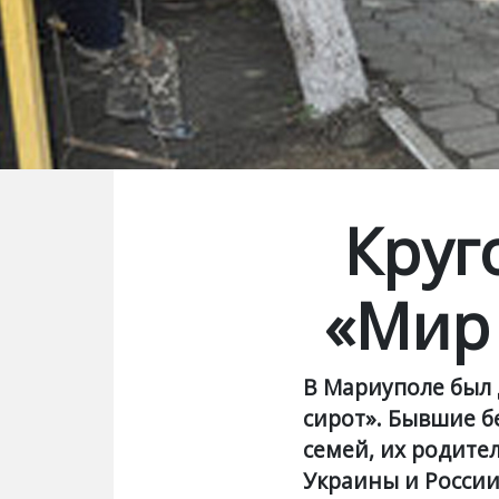
Круг
«Мир 
В Мариуполе был 
сирот». Бывшие б
семей, их родите
Украины и России