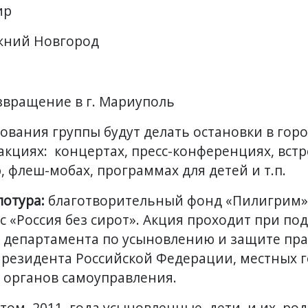
ир
ижний Новгород
озвращение в г. Мариуполь
ования группы будут делать остановки в горо
кциях: концертах, пресс-конференциях, встре
 флеш-мобах, программах для детей и т.п.
лотура
:
благотворительный фонд «Пилигрим
»
нс «Россия без сирот». Акция проходит при по
 департамента по усыновлению и защите пра
резидента Российской Федерации, местных г
 органов самоуправления.
том 2011 года усыновленные дети и их роди