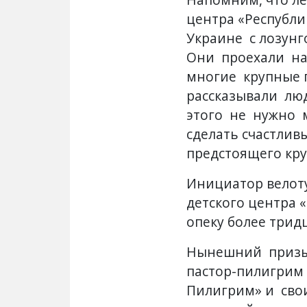
центра «Республ
Украине с лозунг
Они проехали на
многие крупные 
рассказывали лю
этого не нужно м
сделать счастлив
предстоящего кру
Инициатор велоту
детского центра 
опеку более трид
Нынешний призы
пастор-пилигрим
Пилигрим» и сво