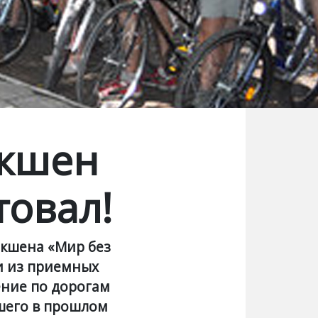
экшен
товал!
экшена «Мир без
и из приемных
ение по дорогам
шего в прошлом