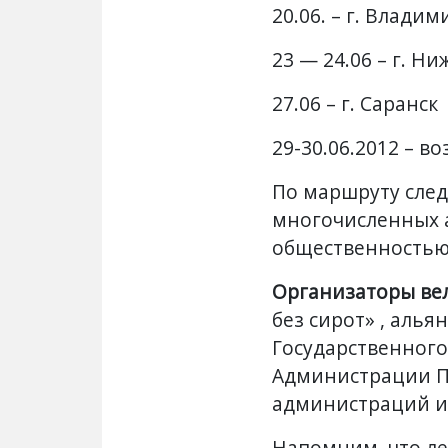
20.06.
– г. Владим
23 — 24.06
– г. Н
27.06
– г. Саранск
29-30.06.2012 – в
По маршруту след
многочисленных а
общественностью,
Организаторы ве
без сирот» , алья
Государственного
Администрации П
администраций и
Напомним, что ле