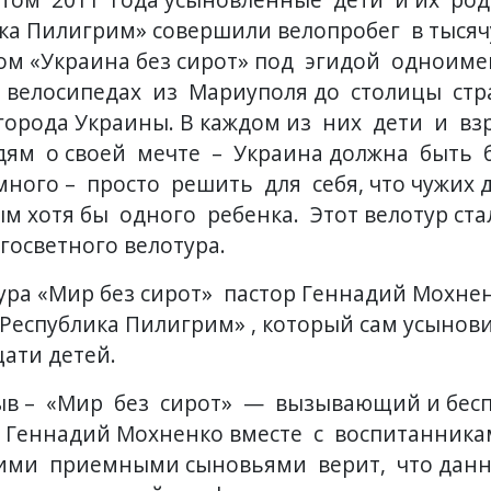
ика Пилигрим» совершили велопробег в тыся
ом «Украина без сирот» под эгидой одноиме
 велосипедах из Мариуполя до столицы стр
города Украины. В каждом из них дети и вз
дям о своей мечте – Украина должна быть б
ного – просто решить для себя, что чужих д
ым хотя бы одного ребенка. Этот велотур ст
госветного велотура
.
ра «Мир без сирот» пастор Геннадий Мохнен
«Республика Пилигрим» , который сам усынови
цати детей.
в – «Мир без сирот» — вызывающий и бесп
 Геннадий Мохненко вместе с воспитанника
ими приемными сыновьями верит, что данн