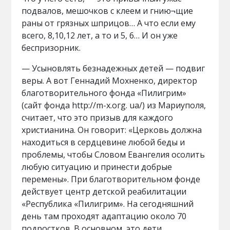
подвалов, мешочков с клеем и гнию¬щие
раны от грязных шприцов… А что если ему
всего, 8,10,12 лет, а то и 5, 6… И он уже
беспризорник.
— Усыновлять безнадежных детей — подвиг
веры. А вот Геннадий Мохненко, директор
благотворительного фонда «Пилигрим»
(сайт фонда http://m-х.огg. uа/) из Мариуполя,
считает, что это призыв для каждого
христианина. Он говорит: «Церковь должна
находиться в сердцевине любой беды и
проблемы, чтобы Словом Евангелия осолить
любую ситуацию и принести добрые
перемены». При благотворительном фонде
действует центр детской реабилитации
«Республика «Пилигрим». На сегодняшний
день там проходят адаптацию около 70
подростков. В основном, это дети