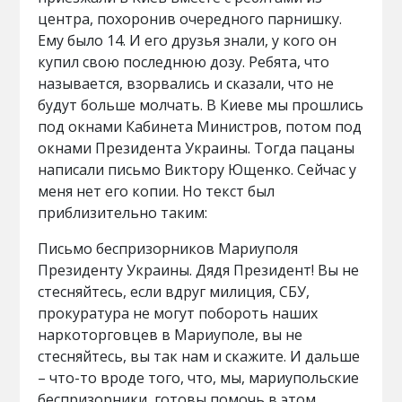
центра, похоронив очередного парнишку.
Ему было 14. И его друзья знали, у кого он
купил свою последнюю дозу. Ребята, что
называется, взорвались и сказали, что не
будут больше молчать. В Киеве мы прошлись
под окнами Кабинета Министров, потом под
окнами Президента Украины. Тогда пацаны
написали письмо Виктору Ющенко. Сейчас у
меня нет его копии. Но текст был
приблизительно таким:
Письмо беспризорников Мариуполя
Президенту Украины. Дядя Президент! Вы не
стесняйтесь, если вдруг милиция, СБУ,
прокуратура не могут побороть наших
наркоторговцев в Мариуполе, вы не
стесняйтесь, вы так нам и скажите. И дальше
– что-то вроде того, что, мы, мариупольские
беспризорники, готовы помочь в этом