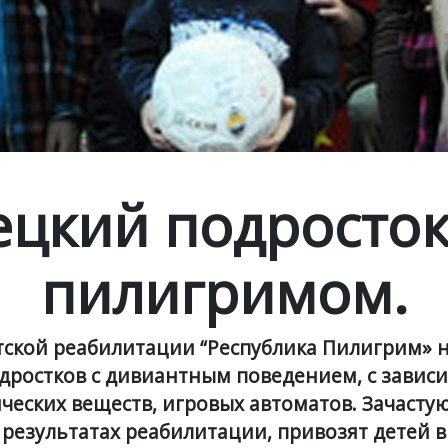
цкий подросток
пилигримом.
тской реабилитации “Республика Пилигрим» 
ростков с дивиантным поведением, с завис
ических веществ, игровых автоматов. Зачасту
результатах реабилитации, привозят детей в