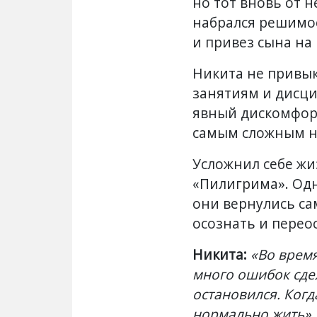
но тот вновь от н
набрался решимо
и привез сына на
Никита не привы
занятиям и дисци
явный дискомфорт 
самым сложным н
Усложнил себе жи
«Пилигрима». Одн
они вернулись са
осознать и перео
Никита:
«Во время
много ошибок сдел
остановился. Когд
нормально жить».