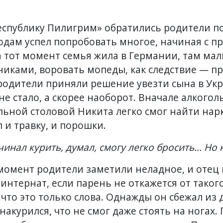
Республику Пилигрим» обратились родители п
одам успел попробовать многое, начиная с п
 тот момент семья жила в Германии, там мал
тниками, воровать мопеды, как следствие — п
родители приняли решение увезти сына в Укр
 стало, а скорее наоборот. Вначале алкоголь
льной столовой Никита легко смог найти нар
 и травку, и порошки.
чинал курить, думал, смогу легко бросить… Но н
момент родители заметили неладное, и отец
интернат, если парень не откажется от таког
что это только слова. Однажды он сбежал из 
акурился, что не смог даже стоять на ногах.