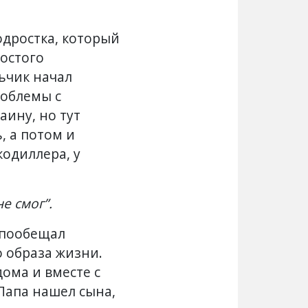
одростка, который
ростого
ьчик начал
роблемы с
аину, но тут
, а потом и
кодиллера, у
е смог”.
 пообещал
о образа жизни.
дома и вместе с
 Папа нашел сына,