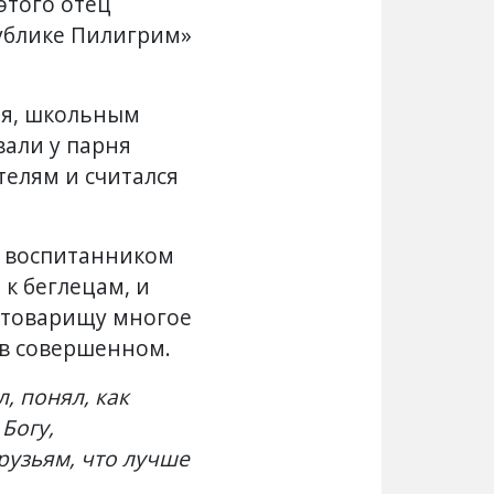
 этого отец
ублике Пилигрим»
ня, школьным
вали у парня
телям и считался
м воспитанником
к беглецам, и
о товарищу многое
 в совершенном.
, понял, как
Богу,
рузьям, что лучше