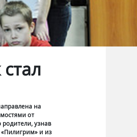
 стал
направлена на
имостями от
ю родители, узнав
 «Пилигрим» и из