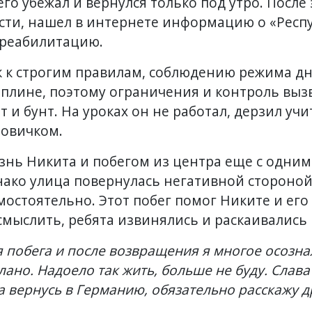
его убежал и вернулся только под утро. После
сти, нашел в интернете информацию о «Респ
 реабилитацию.
к к строгим правилам, соблюдению режима д
плине, поэтому ограничения и контроль выз
и бунт. На уроках он не работал, дерзил учи
овичком.
знь Никита и побегом из центра еще с одни
ако улица повернулась негативной стороной 
мостоятельно. Этот побег помог Никите и ег
смыслить, ребята извинялись и раскаивались
 побега и после возвращения я многое осознал
ано. Надоело так жить, больше не буду. Слава 
а вернусь в Германию, обязательно расскажу д