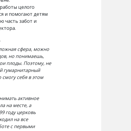
вне.
 работы целого
ся и помогают детям
ю часть забот и
ектора.
?
сложная сфера, можно
удов, но понимаешь,
вои плоды. Поэтому, не
ий гумарнитарный
 смогу себя в этом
инимать активное
а на месте, а
99 году церковь
ходил на все
боте с первыми