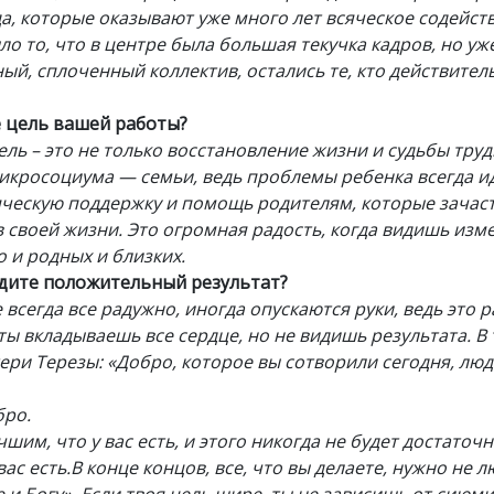
да, которые оказывают уже много лет всяческое содейст
о то, что в центре была большая текучка кадров, но уж
й, сплоченный коллектив, остались те, кто действите
е цель вашей работы?
ель – это не только восстановление жизни и судьбы труд
икросоциума — семьи, ведь проблемы ребенка всегда ид
яческую поддержку и помощь родителям, которые зачас
 своей жизни. Это огромная радость, когда видишь изм
о и родных и близких.
идите положительный результат?
 всегда все радужно, иногда опускаются руки, ведь это 
ты вкладываешь все сердце, но не видишь результата. В
ри Терезы: «Добро, которое вы сотворили сегодня, люд
бро.
шим, что у вас есть, и этого никогда не будет достаточн
ас есть.В конце концов, все, что вы делаете, нужно не 