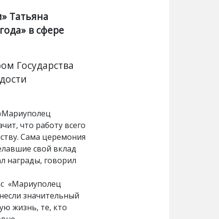
м» Татьяна
года» в сфере
ром Государства
адости
 «Мариуполец
чит, что работу всего
ству. Сама церемония
елавшие свой вклад
л награды, говорил
урс «Мариуполец
внесли значительный
ую жизнь, те, кто