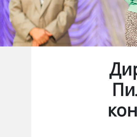
Ди
Пи
кон