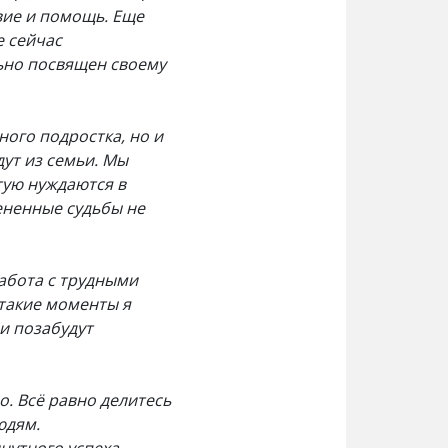
вие и помощь. Еще
е сейчас
льно посвящен своему
ного подростка, но и
ут из семьи. Мы
тую нуждаются в
ененные судьбы не
работа с трудными
 такие моменты я
и позабудут
о. Всё равно делитесь
людям.