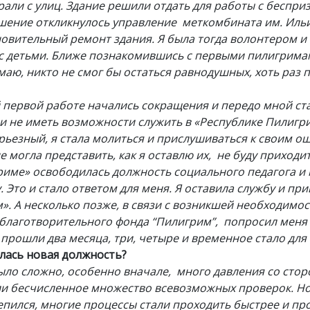
рали с улиц. Здание решили отдать для работы с беспри
ешение откликнулось управление меткомбината им. Иль
овительный ремонт здания. Я была тогда волонтером и
с детьми. Ближе познакомившись с первыми пилигримам
маю, никто не смог бы остаться равнодушных, хоть раз 
 первой работе начались сокращения и передо мной ста
 и не иметь возможности служить в «Республике Пилигри
рьезный, я стала молиться и прислушиваться к своим о
е могла представить, как я оставлю их, не буду приходит
риме» освободилась должность социального педагога и
. Это и стало ответом для меня. Я оставила службу и пр
». А несколько позже, в связи с возникшей необходимо
благотворительного фонда “Пилигрим”, попросил меня 
 прошли два месяца, три, четыре и временное стало дл
алась новая должность?
ыло сложно, особенно вначале, много давления со сто
и бесчисленное множество всевозможных проверок. Но
епился, многие процессы стали проходить быстрее и пр