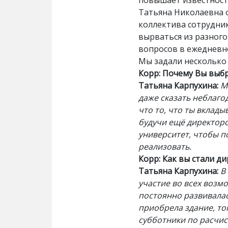
повышает известност
Татьяна Николаевна о
коллектива сотрудни
вырваться из разного
вопросов в ежедневно
Мы задали несколько
Корр: Почему Вы выб
Татьяна Карпухина:
М
даже сказать неблагод
что то, что ты вклады
будучи ещё директор
университет, чтобы п
реализовать.
Корр: Как вы стали д
Татьяна Карпухина:
В 
участие во всех возмо
постоянно развивалас
приобрела здание, тог
субботники по расчис