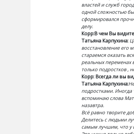
властей и служб горо
одной сложностью был
сформировался прочны
делу.
Корр:В чем Вы видит
Татьяна Карпухина:
Ц
восстановление его м
стараемся оказать вс
реальных переменах в
только подростков , н
Корр: Всегда ли вы в
Татьяна Карпухина:
Не
подростками. Иногда 
вспоминаю слова Мате
назавтра.
Всё равно творите до
Делитесь с людьми луч
самым лучшим, что у в