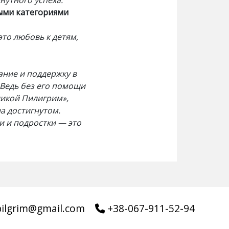
инутного успеха.
ными категориями
это любовь к детям,
ание и поддержку в
 Ведь без его помощи
ликой Пилигрим»,
а достигнутом.
и и подростки — это
pilgrim@gmail.com
+38-067-911-52-94