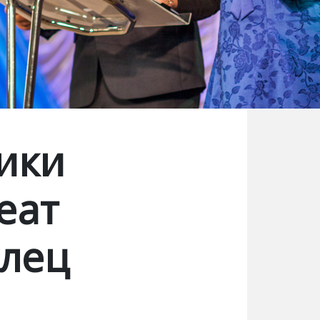
ики
еат
олец