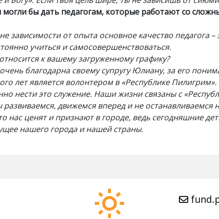
 и Богу». Если твоя цель шире, ты не зависишь от сиюм
ы могли бы дать педагогам, которые работают со слож
 не зависимости от опыта основное качество педагога – 
тоянно учиться и самосовершенствоваться.
 относится к вашему загруженному графику?
 очень благодарна своему супругу Юлиану, за его поним
ного лет является волонтером в «Республике Пилигрим».
но нести это служение. Наши жизни связаны с «Респуб
ы развиваемся, движемся вперед и не останавливаемся н
то нас ценят и признают в городе, ведь сегодняшние дет
ущее нашего города и нашей страны.
fund.