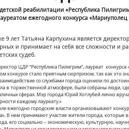
детской реабилитации «Республика Пилигри
лауреатом ежегодного конкурса «Мариуполец 
е 9 лет Татьяна Карпухина является директо
ных и принимает на себя все сложности и р
тских судеб.
иректор ЦДР “Республика Пилигрим”, лауреат конкурса
ном конкурсе стало приятным сюрпризом, так как это зна
заимодействие со службами города оценили по достоин
ла в торжественной атмосфере, были собраны люди, сд
зличных сферах. Мэр города Юрий Хотлубей лично вруча
рности каждому лауреату.»
поле ежегодно городские власти организовывают конк
а». В нем принимают участие жители города, которые 
ода, его социально – экономическую, культурную, научн