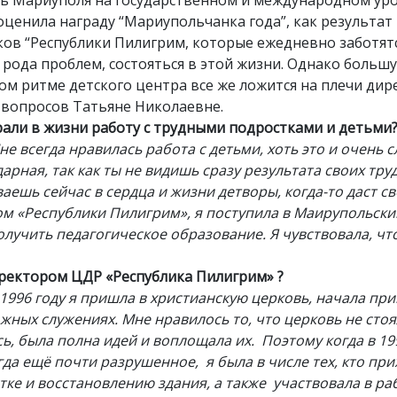
ь Мариуполя на государственном и международном уро
ценила награду “Мариупольчанка года”, как результат
ков “Республики Пилигрим, которые ежедневно заботят
 рода проблем, состояться в этой жизни. Однако большу
м ритме детского центра все же ложится на плечи дир
 вопросов Татьяне Николаевне.
рали в жизни работу с трудными подростками и детьми
не всегда нравилась работа с детьми, хоть это и очень 
арная, так как ты не видишь сразу результата своих тр
ваешь сейчас в сердца и жизни детворы, когда-то даст с
ом «Республики Пилигрим», я поступила в Маирупольск
олучить педагогическое образование. Я чувствовала, что
иректором ЦДР «Республика Пилигрим» ?
1996 году я пришла в христианскую церковь, начала пр
жных служениях. Мне нравилось то, что церковь не стоял
ь, была полна идей и воплощала их. Поэтому когда в 19
да ещё почти разрушенное, я была в числе тех, кто при
тке и восстановлению здания, а также участвовала в ра