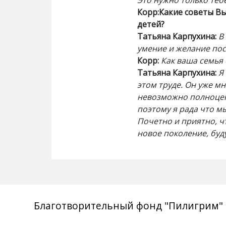
Это нужно только тебе
Корр:Какие советы В
детей?
Татьяна Карпухина:
В
умение и желание пос
Корр:
Как ваша семья
Татьяна Карпухина:
Я
этом труде. Он уже м
невозможно полноцен
поэтому я рада что м
Почетно и приятно, ч
новое поколение, буд
Благотворительный фонд "Пилигрим"