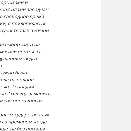
зорниками и
ича.Силами заводчан
 в свободное время
и, я прилепилась к
поучаствовав в жизни
л выбор: идти на
м» или остаться с
щущениям, ведь я
ь.
 нужно было
ишла на полное
стью, Геннадий
на 2 месяца заменить
я меня постоянным.
роны государственных
 со временем, когда
още, не без помощи