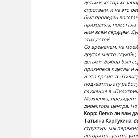
детьми, которых заби
сиротами, и на это р
был проведен восстан
приходила, помогала 
ним всем сердцем. Ду
этих детей.
Со временем, на моей
другое место службы,
детьми. Выбор был се
прикипела к детям и н
В это время в «Пилиг
подхватить эту работу
служение в «Пилигрим
Мохненко, президент 
директора центра. Но
Корр: Легко ли вам д
Татьяна Карпухина:
Б
структур, мы пережил
авторитет центра укр