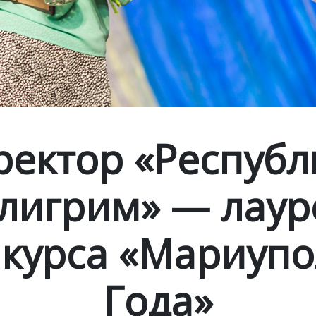
ректор «Республ
лигрим» — лаур
курса «Мариуп
Года»